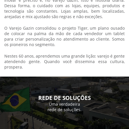
Inovar é preciso e, no Varejo Gazin, isso é filosofia diária.
Dessa forma, o cuidado com as lojas, equipes, produtos e
tecnologia são constantes. Lojas amplas, bem localizadas,
arejadas e mix ajustado são regras e não exceções.
O Varejo Gazin consolidou o projeto Tiger, um plano ousado
de colocar na palma da mão de cada vendedor um tablet
para criar personalização no atendimento ao cliente. Somos
os pioneiros no segmento.
Nestes 60 anos, aprendemos uma grande lição: varejo é gente
atendendo gente. Quando você dissemina essa cultura,
prospera.
REDE DE SOLUÇÕES
Uma verdadeira
rede de soluções.